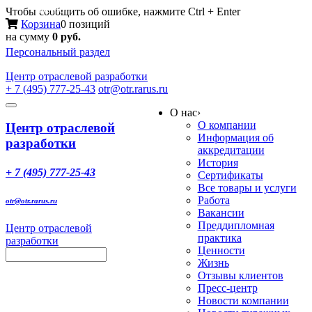
Меню
Чтобы сообщить об ошибке, нажмите Ctrl + Enter
Корзина
0 позиций
на сумму
0 руб.
Персональный раздел
Центр
отраслевой разработки
+ 7 (495) 777-25-43
otr@otr.rarus.ru
Toggle
О нас
›
navigation
О компании
Центр отраслевой
Информация об
разработки
аккредитации
История
+ 7 (495) 777-25-43
Сертификаты
Все товары и услуги
Работа
otr@otr.rarus.ru
Вакансии
Преддипломная
Центр отраслевой
практика
разработки
Ценности
Жизнь
Отзывы клиентов
Пресс-центр
Новости компании