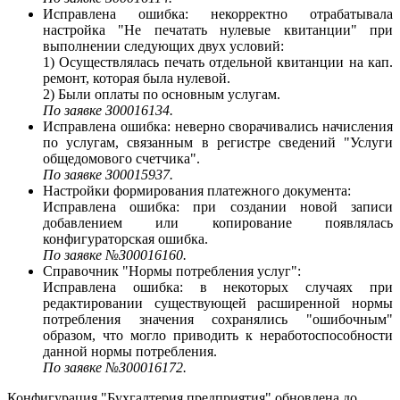
Исправлена ошибка: некорректно отрабатывала
настройка "Не печатать нулевые квитанции" при
выполнении следующих двух условий:
1) Осуществлялась печать отдельной квитанции на кап.
ремонт, которая была нулевой.
2) Были оплаты по основным услугам.
По заявке З00016134.
Исправлена ошибка: неверно сворачивались начисления
по услугам, связанным в регистре сведений "Услуги
общедомового счетчика".
По заявке З00015937.
Настройки формирования платежного документа:
Исправлена ошибка: при создании новой записи
добавлением или копирование появлялась
конфигураторская ошибка.
По заявке №З00016160.
Справочник "Нормы потребления услуг":
Исправлена ошибка: в некоторых случаях при
редактировании существующей расширенной нормы
потребления значения сохранялись "ошибочным"
образом, что могло приводить к неработоспособности
данной нормы потребления.
По заявке №З00016172.
Конфигурация "Бухгалтерия предприятия" обновлена до