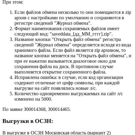
При этом:
Если файлов обмена несколько то они помещаются в zip
архив с настройками по умолчанию и сохраняются в
регистре сведений "Журнал обмена".
Формат наименования сохраняемых файлов имеет
следующий вид: "saveddata_[дд_ММ_гггг].zip".
Название кнопки "Открыть файл обмена" регистра
сведений "Журнал обмена" определяется исходя из вида
хранимого файла. Если файл является zip архивом, то
название кнопки меняется на "Открыть файл обмена", и
при ее нажатии вызывается диалоговое окно для
сохранения файла на диск. В противном случае
выполняется открытие сохраненного файла.
Исправлена ошибка: в случае, если код организации
содержит отличные от цифр символы, при каждой
выгрузке на сайт появлялись новые л/с.
Количество одновременно выгружаемых на сайт л/с
изменено на 5000.
По заявке З00014368, З00014465.
Выгрузки в ОСЗН:
В выгрузке в ОСЗН Московская область (вариант 2)