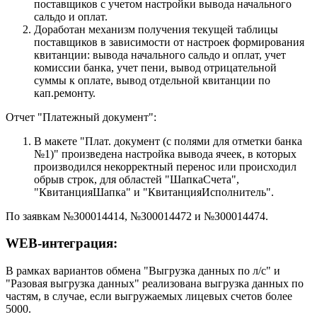
поставщиков с учетом настройки вывода начального
сальдо и оплат.
Доработан механизм получения текущей таблицы
поставщиков в зависимости от настроек формирования
квитанции: вывода начального сальдо и оплат, учет
комиссии банка, учет пени, вывод отрицательной
суммы к оплате, вывод отдельной квитанции по
кап.ремонту.
Отчет "Платежный документ":
В макете "Плат. документ (с полями для отметки банка
№1)" произведена настройка вывода ячеек, в которых
производился некорректный перенос или происходил
обрыв строк, для областей "ШапкаСчета",
"КвитанцияШапка" и "КвитанцияИсполнитель".
По заявкам №З00014414, №З00014472 и №З00014474.
WEB-интеграция:
В рамках вариантов обмена "Выгрузка данных по л/с" и
"Разовая выгрузка данных" реализована выгрузка данных по
частям, в случае, если выгружаемых лицевых счетов более
5000.