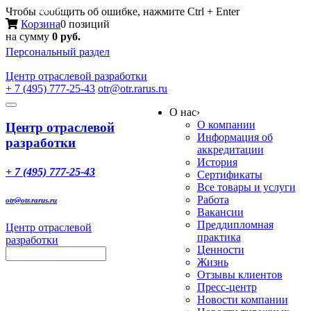
Меню
Чтобы сообщить об ошибке, нажмите Ctrl + Enter
Корзина
0 позиций
на сумму
0 руб.
Персональный раздел
Центр
отраслевой разработки
+ 7 (495) 777-25-43
otr@otr.rarus.ru
Toggle
О нас
›
navigation
О компании
Центр отраслевой
Информация об
разработки
аккредитации
История
+ 7 (495) 777-25-43
Сертификаты
Все товары и услуги
Работа
otr@otr.rarus.ru
Вакансии
Преддипломная
Центр отраслевой
практика
разработки
Ценности
Жизнь
Отзывы клиентов
Пресс-центр
Новости компании