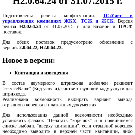
Н2.0.64.24 от 31.07.2015 г.
Подготовлены релизы конфигурации:
1С:Учет в
управляющих компаниях ЖКХ, ТСЖ и ЖСК
.
Версия
релиза
Н2.0.64.24
от 31.07.2015 г. для Базовой и ПРОФ
поставок.
Для обеих поставок предусмотрено обновление с
версий:
2.0.64.22, Н2.0.64.23.
Новое в версии:
Квитанции и извещения
В состав двумерного штрихкода добавлен реквизит
"serviceName" (Код услуги), соответствующий коду услуги для
штрихкода.
Реализована возможность выбирать вариант вывода
отрывного корешка в платежных документах.
Для использования данной возможности необходимо
установить флажок "Печатать "корешок" и в появившемся
списке выбрать "вверху квитанции", если отрывной корешок
необходимо выводить в верхней части квитанции, либо