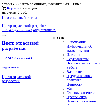
Меню
Чтобы сообщить об ошибке, нажмите Ctrl + Enter
Корзина
0 позиций
на сумму
0 руб.
Персональный раздел
Центр
отраслевой разработки
+ 7 (495) 777-25-43
otr@otr.rarus.ru
Toggle
О нас
›
navigation
О компании
Центр отраслевой
Информация об
разработки
аккредитации
История
+ 7 (495) 777-25-43
Сертификаты
Все товары и услуги
Работа
otr@otr.rarus.ru
Вакансии
Преддипломная
Центр отраслевой
практика
разработки
Ценности
Жизнь
Отзывы клиентов
Пресс-центр
Новости компании