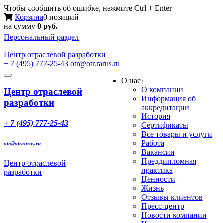
Меню
Чтобы сообщить об ошибке, нажмите Ctrl + Enter
Корзина
0 позиций
на сумму
0 руб.
Персональный раздел
Центр
отраслевой разработки
+ 7 (495) 777-25-43
otr@otr.rarus.ru
Toggle
О нас
›
navigation
О компании
Центр отраслевой
Информация об
разработки
аккредитации
История
+ 7 (495) 777-25-43
Сертификаты
Все товары и услуги
Работа
otr@otr.rarus.ru
Вакансии
Преддипломная
Центр отраслевой
практика
разработки
Ценности
Жизнь
Отзывы клиентов
Пресс-центр
Новости компании