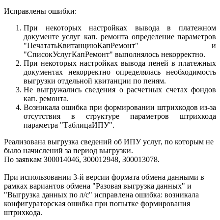
Исправлены ошибки:
При некоторых настройках вывода в платежном
документе услуг кап. ремонта определение параметров
"ПечататьКвитанциюКапРемонт" и
"СписокУслугКапРемонт" выполнялось некорректно.
При некоторых настройках вывода пеней в платежных
документах некорректно определялась необходимость
выгрузки отдельной квитанции по пеням.
Не выгружались сведения о расчетных счетах фондов
кап. ремонта.
Возникала ошибка при формировании штрихкодов из-за
отсутствия в структуре параметров штрихкода
параметра "ТаблицаИПУ".
Реализована выгрузка сведений об ИПУ услуг, по которым не
было начислений за период выгрузки.
По заявкам З00014046, З00012948, З00013078.
При использовании 3-й версии формата обмена данными в
рамках вариантов обмена "Разовая выгрузка данных" и
"Выгрузка данных по л/с" исправлена ошибка: возникала
конфигураторская ошибка при попытке формирования
штрихкода.