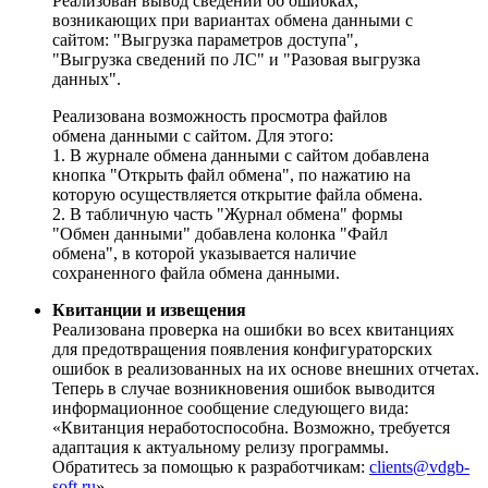
Реализован вывод сведений об ошибках,
возникающих при вариантах обмена данными с
сайтом: "Выгрузка параметров доступа",
"Выгрузка сведений по ЛС" и "Разовая выгрузка
данных".
Реализована возможность просмотра файлов
обмена данными с сайтом. Для этого:
1. В журнале обмена данными с сайтом добавлена
кнопка "Открыть файл обмена", по нажатию на
которую осуществляется открытие файла обмена.
2. В табличную часть "Журнал обмена" формы
"Обмен данными" добавлена колонка "Файл
обмена", в которой указывается наличие
сохраненного файла обмена данными.
Квитанции и извещения
Реализована проверка на ошибки во всех квитанциях
для предотвращения появления конфигураторских
ошибок в реализованных на их основе внешних отчетах.
Теперь в случае возникновения ошибок выводится
информационное сообщение следующего вида:
«Квитанция неработоспособна. Возможно, требуется
адаптация к актуальному релизу программы.
Обратитесь за помощью к разработчикам:
clients@vdgb-
soft.ru
».