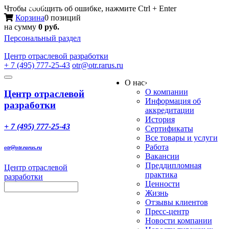
Меню
Чтобы сообщить об ошибке, нажмите Ctrl + Enter
Корзина
0 позиций
на сумму
0 руб.
Персональный раздел
Центр
отраслевой разработки
+ 7 (495) 777-25-43
otr@otr.rarus.ru
Toggle
О нас
›
navigation
О компании
Центр отраслевой
Информация об
разработки
аккредитации
История
+ 7 (495) 777-25-43
Сертификаты
Все товары и услуги
Работа
otr@otr.rarus.ru
Вакансии
Преддипломная
Центр отраслевой
практика
разработки
Ценности
Жизнь
Отзывы клиентов
Пресс-центр
Новости компании