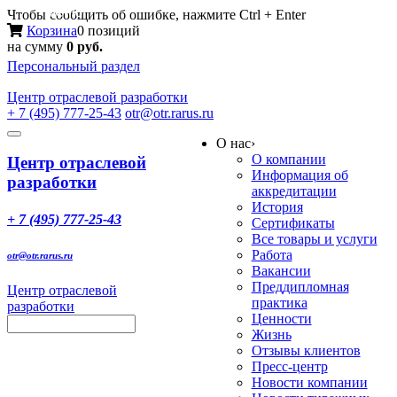
Меню
Чтобы сообщить об ошибке, нажмите Ctrl + Enter
Корзина
0 позиций
на сумму
0 руб.
Персональный раздел
Центр
отраслевой разработки
+ 7 (495) 777-25-43
otr@otr.rarus.ru
Toggle
О нас
›
navigation
О компании
Центр отраслевой
Информация об
разработки
аккредитации
История
+ 7 (495) 777-25-43
Сертификаты
Все товары и услуги
Работа
otr@otr.rarus.ru
Вакансии
Преддипломная
Центр отраслевой
практика
разработки
Ценности
Жизнь
Отзывы клиентов
Пресс-центр
Новости компании