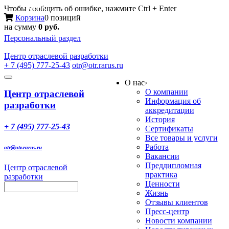
Меню
Чтобы сообщить об ошибке, нажмите Ctrl + Enter
Корзина
0 позиций
на сумму
0 руб.
Персональный раздел
Центр
отраслевой разработки
+ 7 (495) 777-25-43
otr@otr.rarus.ru
Toggle
О нас
›
navigation
О компании
Центр отраслевой
Информация об
разработки
аккредитации
История
+ 7 (495) 777-25-43
Сертификаты
Все товары и услуги
Работа
otr@otr.rarus.ru
Вакансии
Преддипломная
Центр отраслевой
практика
разработки
Ценности
Жизнь
Отзывы клиентов
Пресс-центр
Новости компании