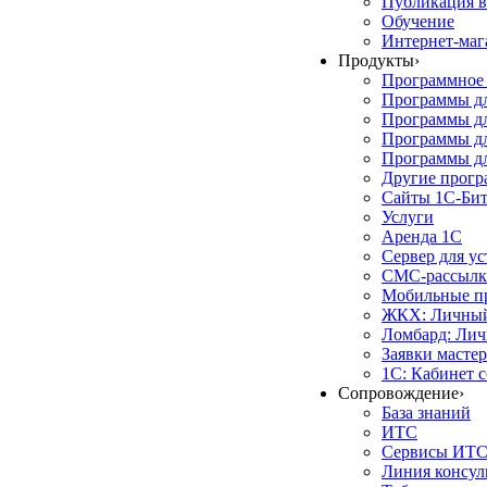
Публикация в
Обучение
Интернет-маг
Продукты
›
Программное 
Программы д
Программы дл
Программы д
Программы дл
Другие прог
Сайты 1С-Би
Услуги
Аренда 1С
Сервер для у
СМС-рассылк
Мобильные п
ЖКХ: Личный
Ломбард: Лич
Заявки масте
1С: Кабинет 
Сопровождение
›
База знаний
ИТС
Сервисы ИТ
Линия консул