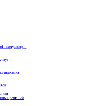
б аккредитации
 услуги
я практика
нтов
пании
ажных решений