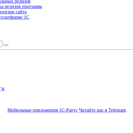
альных релизов
а релизов программ
цензии сайта
а платформе 1С
СК
Мобильные приложения 1С-Рарус
Читайте нас в Telegram