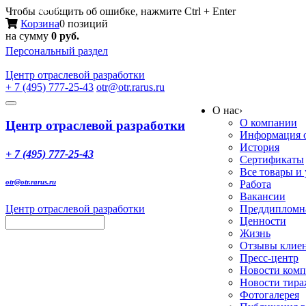
Меню
Чтобы сообщить об ошибке, нажмите Ctrl + Enter
Корзина
0 позиций
на сумму
0 руб.
Персональный раздел
Центр
отраслевой разработки
+ 7 (495) 777-25-43
otr@otr.rarus.ru
Toggle
О нас
›
navigation
О компании
Центр отраслевой разработки
Информация о
История
+ 7 (495) 777-25-43
Сертификаты
Все товары и
otr@otr.rarus.ru
Работа
Вакансии
Центр отраслевой разработки
Преддипломна
Ценности
Жизнь
Отзывы клие
Пресс-центр
Новости ком
Новости тир
Фотогалерея