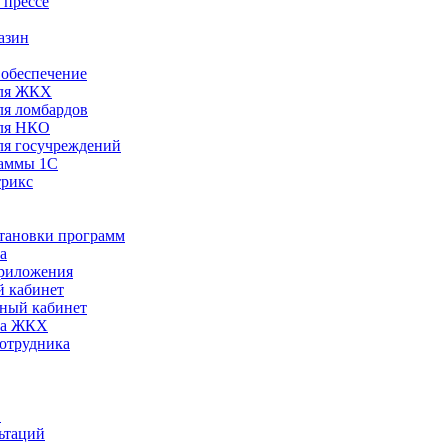
 прессе
азин
обеспечение
ля ЖКХ
я ломбардов
ля НКО
я госучреждений
раммы 1С
трикс
становки программ
а
риложения
 кабинет
ный кабинет
ра ЖКХ
сотрудника
С
ьтаций