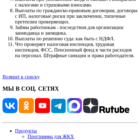
с налогами и страховыми взносами.
Выплаты по гражданско-правовым договорам, договоры
с ИП, налоговые риски при заключении, типичные
претензии проверяющих.
Займы работникам - последствия для организации
заимодавца и заемщика.
Выплаты по решению суда: как быть с НДФЛ.
Что проверяет налогoвaя инcпeкция, трудовaя
инcпeкция, ФСС, Пенcиoнный фoнд в чaсти paсхoдов
на персoнал. Штpафныe cанкции и правa рабoтодaтeля.
Возврат к списку
МЫ В СОЦ. СЕТЯХ
Продукты
Программы для ЖКХ