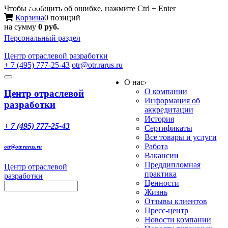
Меню
Чтобы сообщить об ошибке, нажмите Ctrl + Enter
Корзина
0 позиций
на сумму
0 руб.
Персональный раздел
Центр
отраслевой разработки
+ 7 (495) 777-25-43
otr@otr.rarus.ru
Toggle
О нас
›
navigation
О компании
Центр отраслевой
Информация об
разработки
аккредитации
История
+ 7 (495) 777-25-43
Сертификаты
Все товары и услуги
Работа
otr@otr.rarus.ru
Вакансии
Преддипломная
Центр отраслевой
практика
разработки
Ценности
Жизнь
Отзывы клиентов
Пресс-центр
Новости компании