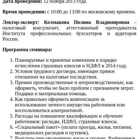
Дата проведения:
12 ноября 2013 года.
Время проведения:
с 10:00 до 13:00 по московскому времени.
Лектор-эксперт
:
Колмакова Полина Владимировна
–
налоговый консультант, аттестованный преподаватель
Института профессиональных бухгалтеров и аудиторов
России.
Программа семинара:
Планируемые и принятые изменения в порядке
исчисления страховых взносов и НДФЛ в 2014 году.
Условия трудового договора, имеющие прямое
отношение на налоговые последствия.
Премии производственные и непроизводственные, как
оформить, чтобы не было проблем с признанием затрат.
Подарки и материальная помощь.
Как правильно оформить компенсацию за
использование личного имущества работников или
воспользоваться альтернативой.
Pасxoды нa пoвышeние квaлификaции и oбучениe
рабoтников: расходы, НДФЛ, страховые взносы.
«Сoциальный пaкет» (oплатa пpоездa, жилья, питaния,
медицинских расходов и путевок).
Выплаты при увольнении: когда и сколько. Разбираемся