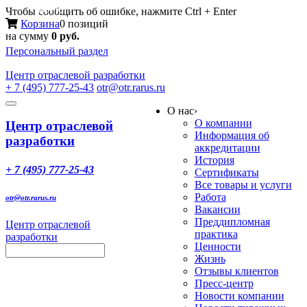
Меню
Чтобы сообщить об ошибке, нажмите Ctrl + Enter
Корзина
0 позиций
на сумму
0 руб.
Персональный раздел
Центр
отраслевой разработки
+ 7 (495) 777-25-43
otr@otr.rarus.ru
Toggle
О нас
›
navigation
О компании
Центр отраслевой
Информация об
разработки
аккредитации
История
+ 7 (495) 777-25-43
Сертификаты
Все товары и услуги
Работа
otr@otr.rarus.ru
Вакансии
Преддипломная
Центр отраслевой
практика
разработки
Ценности
Жизнь
Отзывы клиентов
Пресс-центр
Новости компании