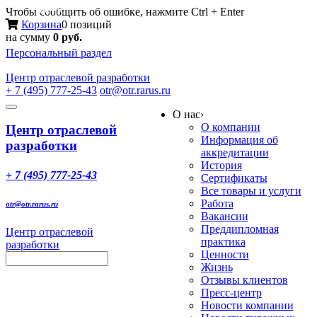
Меню
Чтобы сообщить об ошибке, нажмите Ctrl + Enter
Корзина
0 позиций
на сумму
0 руб.
Персональный раздел
Центр
отраслевой разработки
+ 7 (495) 777-25-43
otr@otr.rarus.ru
Toggle
О нас
›
navigation
О компании
Центр отраслевой
Информация об
разработки
аккредитации
История
+ 7 (495) 777-25-43
Сертификаты
Все товары и услуги
Работа
otr@otr.rarus.ru
Вакансии
Преддипломная
Центр отраслевой
практика
разработки
Ценности
Жизнь
Отзывы клиентов
Пресс-центр
Новости компании