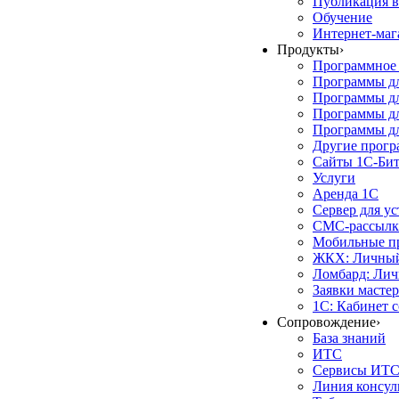
Публикация в
Обучение
Интернет-маг
Продукты
›
Программное 
Программы д
Программы дл
Программы д
Программы дл
Другие прог
Сайты 1С-Би
Услуги
Аренда 1С
Сервер для у
СМС-рассылк
Мобильные п
ЖКХ: Личный
Ломбард: Лич
Заявки масте
1С: Кабинет 
Сопровождение
›
База знаний
ИТС
Сервисы ИТ
Линия консул