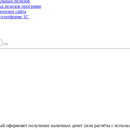
альных релизов
а релизов программ
цензии сайта
а платформе 1С
рый оформляет получение наличных денег (или расчёты с исполь