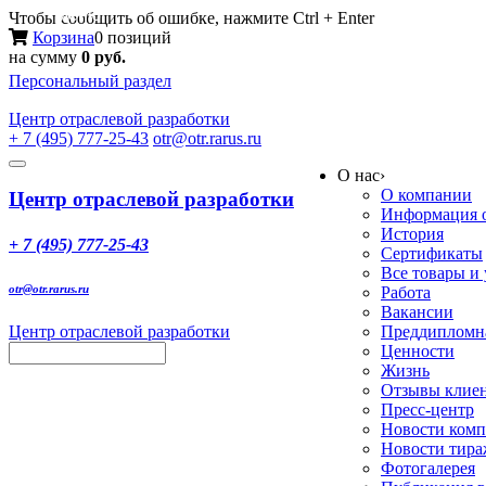
Меню
Чтобы сообщить об ошибке, нажмите Ctrl + Enter
Корзина
0 позиций
на сумму
0 руб.
Персональный раздел
Центр
отраслевой разработки
+ 7 (495) 777-25-43
otr@otr.rarus.ru
Toggle
О нас
›
navigation
О компании
Центр отраслевой разработки
Информация о
История
+ 7 (495) 777-25-43
Сертификаты
Все товары и
otr@otr.rarus.ru
Работа
Вакансии
Центр отраслевой разработки
Преддипломна
Ценности
Жизнь
Отзывы клие
Пресс-центр
Новости ком
Новости тир
Фотогалерея