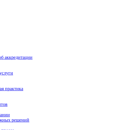
б аккредитации
 услуги
я практика
нтов
пании
ажных решений