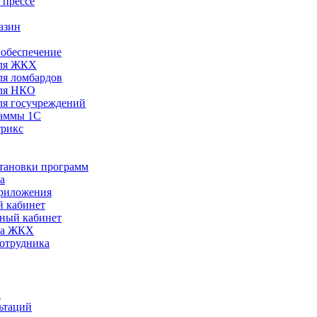
 прессе
азин
обеспечение
ля ЖКХ
я ломбардов
ля НКО
я госучреждений
раммы 1С
трикс
становки программ
а
риложения
 кабинет
ный кабинет
ра ЖКХ
сотрудника
С
ьтаций