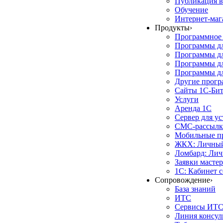
Публикация в
Обучение
Интернет-маг
Продукты
›
Программное 
Программы д
Программы дл
Программы д
Программы дл
Другие прог
Сайты 1С-Би
Услуги
Аренда 1С
Сервер для у
СМС-рассылк
Мобильные п
ЖКХ: Личный
Ломбард: Лич
Заявки масте
1С: Кабинет 
Сопровождение
›
База знаний
ИТС
Сервисы ИТ
Линия консул