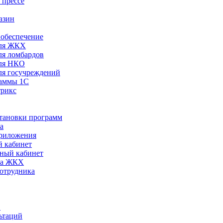
 прессе
азин
обеспечение
ля ЖКХ
я ломбардов
ля НКО
я госучреждений
раммы 1С
трикс
становки программ
а
риложения
 кабинет
ный кабинет
ра ЖКХ
сотрудника
С
ьтаций