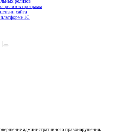
альных релизов
а релизов программ
цензии сайта
а платформе 1С
 совершение административного правонарушения.