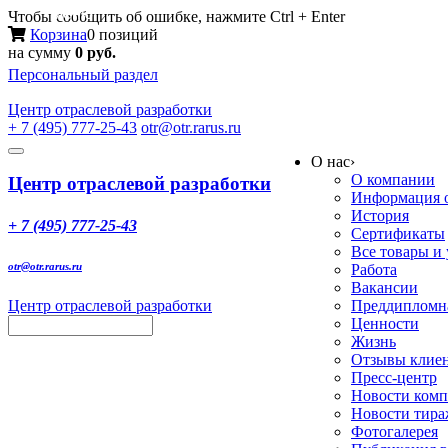
Меню
Чтобы сообщить об ошибке, нажмите Ctrl + Enter
Корзина
0 позиций
на сумму
0 руб.
Персональный раздел
Центр
отраслевой разработки
+ 7 (495) 777-25-43
otr@otr.rarus.ru
Toggle
О нас
›
navigation
О компании
Центр отраслевой разработки
Информация о
История
+ 7 (495) 777-25-43
Сертификаты
Все товары и
otr@otr.rarus.ru
Работа
Вакансии
Центр отраслевой разработки
Преддипломна
Ценности
Жизнь
Отзывы клие
Пресс-центр
Новости ком
Новости тир
Фотогалерея