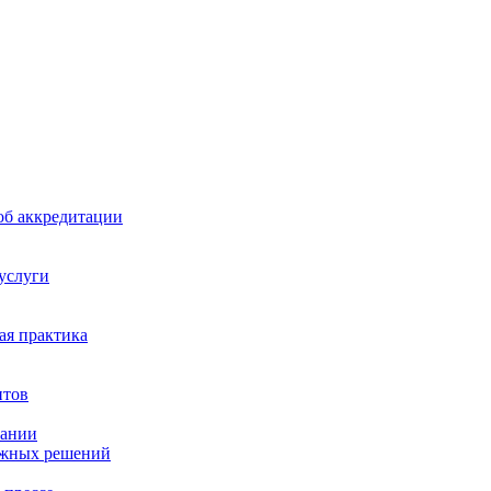
б аккредитации
 услуги
я практика
нтов
пании
ажных решений