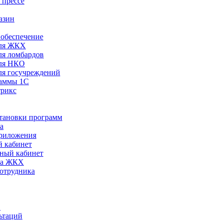
 прессе
азин
обеспечение
ля ЖКХ
я ломбардов
ля НКО
я госучреждений
раммы 1С
трикс
становки программ
а
риложения
 кабинет
ный кабинет
ра ЖКХ
сотрудника
С
ьтаций