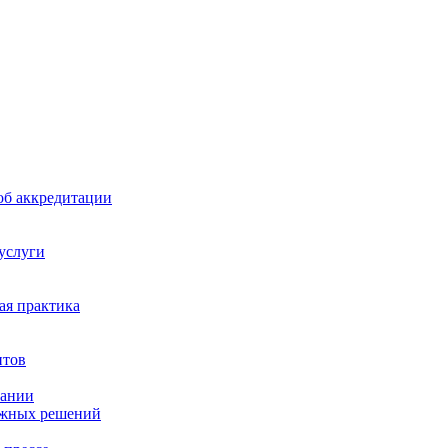
б аккредитации
 услуги
я практика
нтов
пании
ажных решений