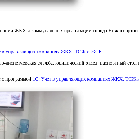
омпаний ЖКХ и коммунальных организаций города Нижневартовс
т в управляющих компаниях ЖКХ, ТСЖ и ЖСК
но-диспетчерская служба, юридический отдел, паспортный стол и
те с программой
1С: Учет в управляющих компаниях ЖКХ, ТСЖ