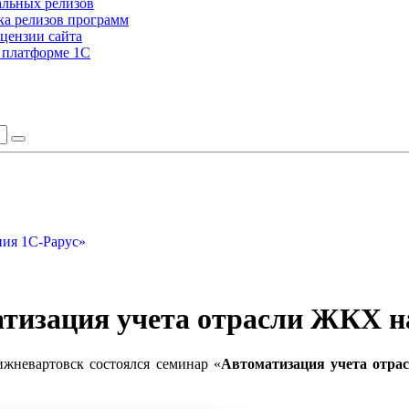
альных релизов
а релизов программ
цензии сайта
а платформе 1С
ия 1С-Рарус»
тизация учета отрасли ЖКХ на
ижневартовск состоялся семинар «
Автоматизация учета отра