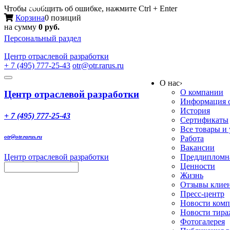
Меню
Чтобы сообщить об ошибке, нажмите Ctrl + Enter
Корзина
0 позиций
на сумму
0 руб.
Персональный раздел
Центр
отраслевой разработки
+ 7 (495) 777-25-43
otr@otr.rarus.ru
Toggle
О нас
›
navigation
О компании
Центр отраслевой разработки
Информация о
История
+ 7 (495) 777-25-43
Сертификаты
Все товары и
otr@otr.rarus.ru
Работа
Вакансии
Центр отраслевой разработки
Преддипломна
Ценности
Жизнь
Отзывы клие
Пресс-центр
Новости ком
Новости тир
Фотогалерея