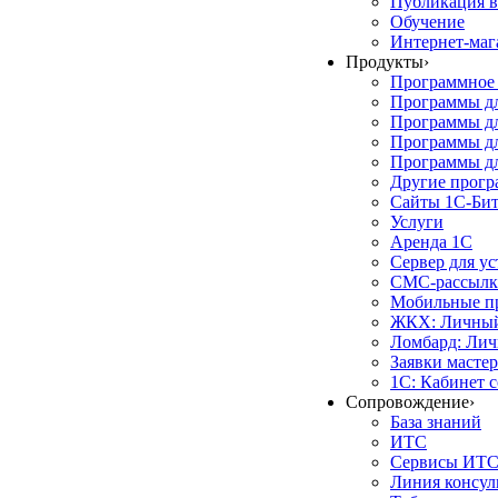
Публикация в
Обучение
Интернет-маг
Продукты
›
Программное 
Программы д
Программы дл
Программы д
Программы дл
Другие прог
Сайты 1С-Би
Услуги
Аренда 1С
Сервер для у
СМС-рассылк
Мобильные п
ЖКХ: Личный
Ломбард: Лич
Заявки масте
1С: Кабинет 
Сопровождение
›
База знаний
ИТС
Сервисы ИТ
Линия консул