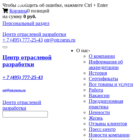
Меню
Чтобы сообщить об ошибке, нажмите Ctrl + Enter
Корзина
0 позиций
на сумму
0 руб.
Персональный раздел
Центр
отраслевой разработки
+ 7 (495) 777-25-43
otr@otr.rarus.ru
Toggle
О нас
›
navigation
О компании
Центр отраслевой
Информация об
разработки
аккредитации
История
+ 7 (495) 777-25-43
Сертификаты
Все товары и услуги
Работа
otr@otr.rarus.ru
Вакансии
Преддипломная
Центр отраслевой
практика
разработки
Ценности
Жизнь
Отзывы клиентов
Пресс-центр
Новости компании