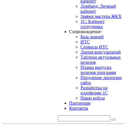
кабинет
Ломбард: Личный
кабинет
Заявки мастера ЖКХ
1С: Кабинет
сотрудника
Сопровождение
›
База знаний
ИТС
Сервисы ИТС
Линия консультаций
Таблица актуальных
релизов
Планы выпуска
релизов программ
Продление лицензии
сайта
Разработка на
платформе 1С
Наши кейсы
Партнерам
Контакты