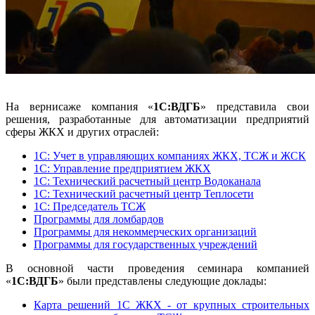
На вернисаже компания «
1С:ВДГБ
» представила свои
решения, разработанные для автоматизации предприятий
сферы ЖКХ и других отраслей:
1С: Учет в управляющих компаниях ЖКХ, ТСЖ и ЖСК
1С: Управление предприятием ЖКХ
1С: Технический расчетный центр Водоканала
1С: Технический расчетный центр Теплосети
1С: Председатель ТСЖ
Программы для ломбардов
Программы для некоммерческих организаций
Программы для государственных учреждений
В основной части проведения семинара компанией
«
1С:ВДГБ
» были представлены следующие доклады:
Карта решений 1С ЖКХ - от крупных строительных