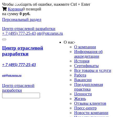
Меню
Чтобы сообщить об ошибке, нажмите Ctrl + Enter
Корзина
0 позиций
на сумму
0 руб.
Персональный раздел
Центр
отраслевой разработки
+ 7 (495) 777-25-43
otr@otr.rarus.ru
Toggle
О нас
›
navigation
О компании
Центр отраслевой
Информация об
разработки
аккредитации
История
+ 7 (495) 777-25-43
Сертификаты
Все товары и услуги
Работа
otr@otr.rarus.ru
Вакансии
Преддипломная
Центр отраслевой
практика
разработки
Ценности
Жизнь
Отзывы клиентов
Пресс-центр
Новости компании