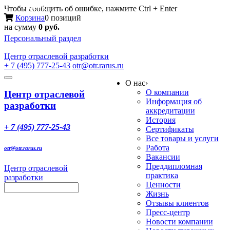
Меню
Чтобы сообщить об ошибке, нажмите Ctrl + Enter
Корзина
0 позиций
на сумму
0 руб.
Персональный раздел
Центр
отраслевой разработки
+ 7 (495) 777-25-43
otr@otr.rarus.ru
Toggle
О нас
›
navigation
О компании
Центр отраслевой
Информация об
разработки
аккредитации
История
+ 7 (495) 777-25-43
Сертификаты
Все товары и услуги
Работа
otr@otr.rarus.ru
Вакансии
Преддипломная
Центр отраслевой
практика
разработки
Ценности
Жизнь
Отзывы клиентов
Пресс-центр
Новости компании