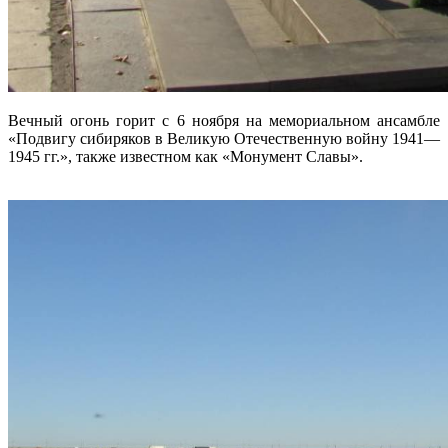
Вечный огонь горит с 6 ноября на мемориальном ансамбле
«Подвигу сибиряков в Великую Отечественную войну 1941—
1945 гг.», также известном как «Монумент Славы».