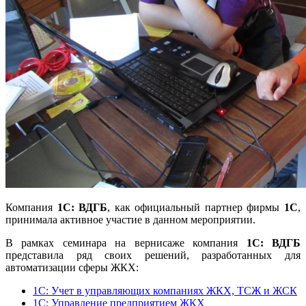
Компания
1С: ВДГБ
, как официальный партнер фирмы
1С
,
принимала активное участие в данном мероприятии.
В рамках семинара на вернисаже компания
1С: ВДГБ
представила ряд своих решений, разработанных для
автоматизации сферы ЖКХ:
1С: Учет в управляющих компаниях ЖКХ, ТСЖ и ЖСК
1С: Управление предприятием ЖКХ