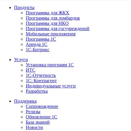
Продукты
Программы для ЖКХ
Программы для ломбардов
Программы для НКО
Программы для госучреждений
Мобильные приложения
Программы 1С
Аренда 1С
1С-Битрикс
Услуги
Установка программ 1С
ИТС
1С-Отчетность
1С: Контрагент
Индивидуальные услуги
Разработка
Поддержка
Сопровождение
Релизы
Обновление 1С
База знаний
Новости