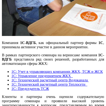
Компания
1С-ВДГБ
, как официальный партнер фирмы
1С
,
принимала активное участие в данном мероприятии.
В рамках партнерского семинара на вернисаже компания
1С-
ВДГБ
представила ряд своих решений, разработанных для
автоматизации сферы ЖКХ:
1С: Учет в управляющих компаниях ЖКХ, ТСЖ и ЖСК
1С: Управление предприятием ЖКХ
1С: Технический расчетный центр Водоканала
1С: Технический расчетный центр Теплосети
1С: Председатель ТСЖ
Клиенты и партнеры очень оценили содержательную
программу семинара и проявили высокий уровень
заинтересованности к вопросам, представляемым во время