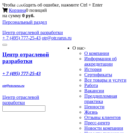
Меню
Чтобы сообщить об ошибке, нажмите Ctrl + Enter
Корзина
0 позиций
на сумму
0 руб.
Персональный раздел
Центр
отраслевой разработки
+ 7 (495) 777-25-43
otr@otr.rarus.ru
Toggle
О нас
›
navigation
О компании
Центр отраслевой
Информация об
разработки
аккредитации
История
+ 7 (495) 777-25-43
Сертификаты
Все товары и услуги
Работа
otr@otr.rarus.ru
Вакансии
Преддипломная
Центр отраслевой
практика
разработки
Ценности
Жизнь
Отзывы клиентов
Пресс-центр
Новости компании