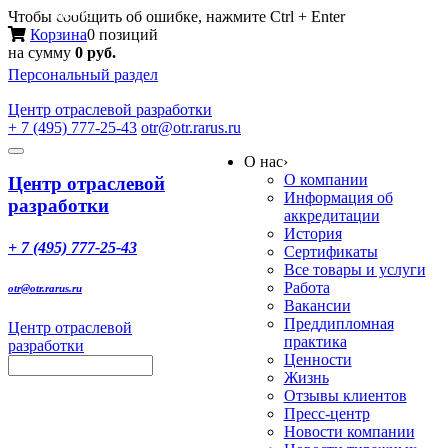
Меню
Чтобы сообщить об ошибке, нажмите Ctrl + Enter
Корзина
0 позиций
на сумму
0 руб.
Персональный раздел
Центр
отраслевой разработки
+ 7 (495) 777-25-43
otr@otr.rarus.ru
Toggle
О нас
›
navigation
О компании
Центр отраслевой
Информация об
разработки
аккредитации
История
+ 7 (495) 777-25-43
Сертификаты
Все товары и услуги
Работа
otr@otr.rarus.ru
Вакансии
Преддипломная
Центр отраслевой
практика
разработки
Ценности
Жизнь
Отзывы клиентов
Пресс-центр
Новости компании