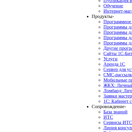
Публикация в
Обучение
Интернет-маг
Продукты
›
Программное 
Программы д
Программы дл
Программы д
Программы дл
Другие прог
Сайты 1С-Би
Услуги
Аренда 1С
Сервер для у
СМС-рассылк
Мобильные п
ЖКХ: Личный
Ломбард: Лич
Заявки масте
1С: Кабинет 
Сопровождение
›
База знаний
ИТС
Сервисы ИТ
Линия консул