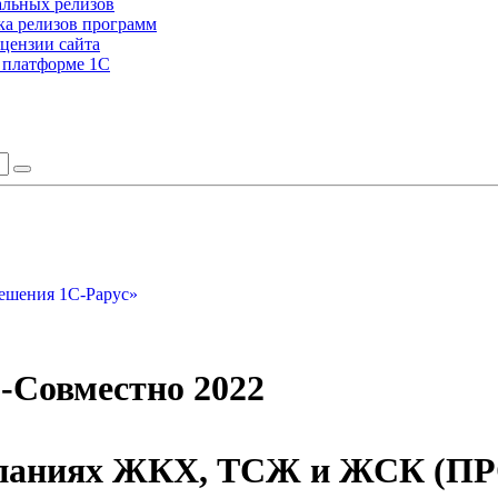
альных релизов
а релизов программ
цензии сайта
а платформе 1С
ешения 1С-Рарус»
-Совместно 2022
мпаниях ЖКХ, ТСЖ и ЖСК (ПР