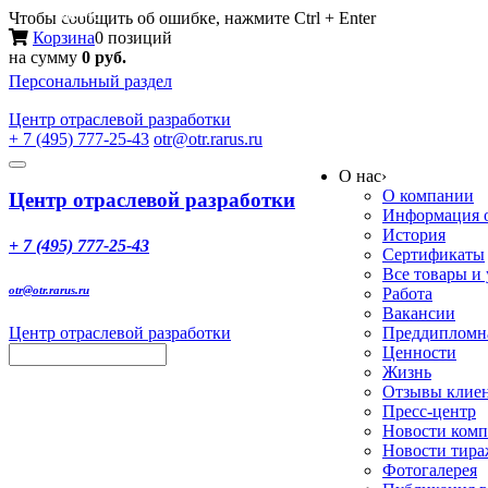
Меню
Чтобы сообщить об ошибке, нажмите Ctrl + Enter
Корзина
0 позиций
на сумму
0 руб.
Персональный раздел
Центр
отраслевой разработки
+ 7 (495) 777-25-43
otr@otr.rarus.ru
Toggle
О нас
›
navigation
О компании
Центр отраслевой разработки
Информация о
История
+ 7 (495) 777-25-43
Сертификаты
Все товары и
otr@otr.rarus.ru
Работа
Вакансии
Центр отраслевой разработки
Преддипломна
Ценности
Жизнь
Отзывы клие
Пресс-центр
Новости ком
Новости тир
Фотогалерея