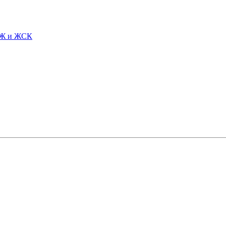
СЖ и ЖСК