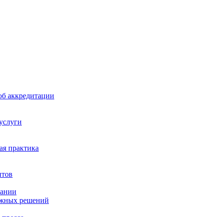
б аккредитации
 услуги
я практика
нтов
пании
ажных решений