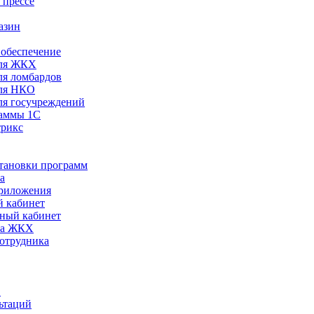
 прессе
азин
обеспечение
ля ЖКХ
я ломбардов
ля НКО
я госучреждений
раммы 1С
трикс
становки программ
а
риложения
 кабинет
ный кабинет
ра ЖКХ
сотрудника
С
ьтаций