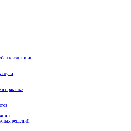
б аккредитации
 услуги
я практика
нтов
пании
ажных решений