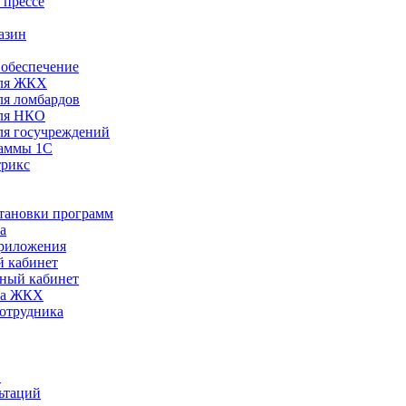
 прессе
азин
обеспечение
ля ЖКХ
я ломбардов
ля НКО
я госучреждений
раммы 1С
трикс
становки программ
а
риложения
 кабинет
ный кабинет
ра ЖКХ
сотрудника
С
ьтаций