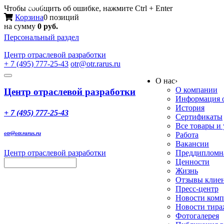
Меню
Чтобы сообщить об ошибке, нажмите Ctrl + Enter
Корзина
0 позиций
на сумму
0 руб.
Персональный раздел
Центр
отраслевой разработки
+ 7 (495) 777-25-43
otr@otr.rarus.ru
Toggle
О нас
›
navigation
О компании
Центр отраслевой разработки
Информация о
История
+ 7 (495) 777-25-43
Сертификаты
Все товары и
otr@otr.rarus.ru
Работа
Вакансии
Центр отраслевой разработки
Преддипломна
Ценности
Жизнь
Отзывы клие
Пресс-центр
Новости ком
Новости тир
Фотогалерея