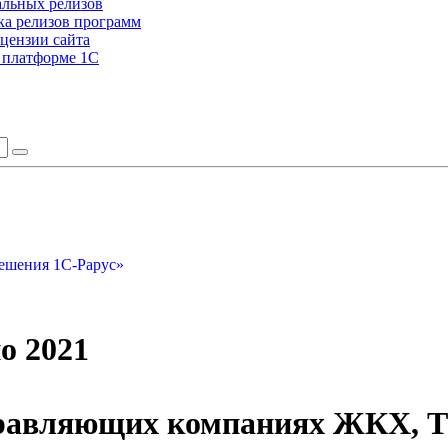
альных релизов
а релизов программ
цензии сайта
а платформе 1С
ешения 1С-Рарус»
о 2021
 управляющих компаниях ЖКХ,