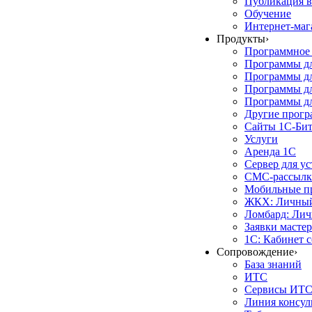
Публикация в
Обучение
Интернет-маг
Продукты
›
Программное 
Программы д
Программы дл
Программы д
Программы дл
Другие прог
Сайты 1С-Би
Услуги
Аренда 1С
Сервер для у
СМС-рассылк
Мобильные п
ЖКХ: Личный
Ломбард: Лич
Заявки масте
1С: Кабинет 
Сопровождение
›
База знаний
ИТС
Сервисы ИТ
Линия консул