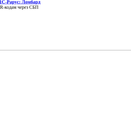
 1С-Рарус: Ломбард
QR-кодам через СБП