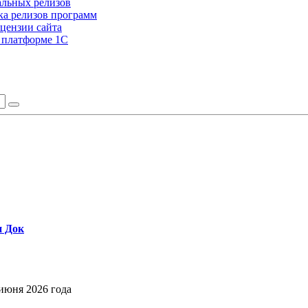
альных релизов
а релизов программ
цензии сайта
а платформе 1С
и Док
июня 2026 года