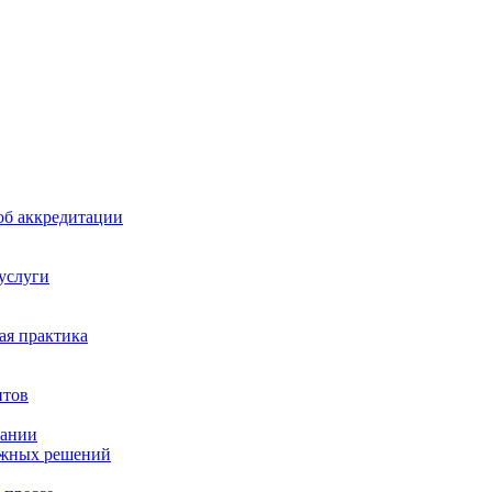
б аккредитации
 услуги
я практика
нтов
пании
ажных решений