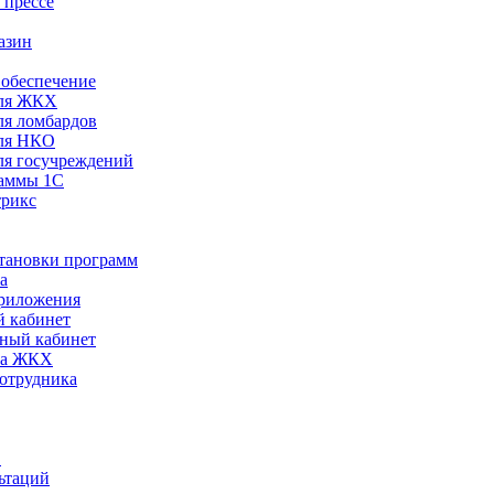
 прессе
азин
обеспечение
ля ЖКХ
я ломбардов
ля НКО
я госучреждений
раммы 1С
трикс
становки программ
а
риложения
 кабинет
ный кабинет
ра ЖКХ
сотрудника
С
ьтаций