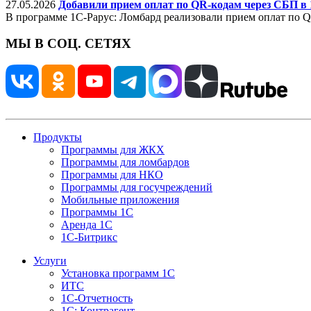
27.05.2026
Добавили прием оплат по QR-кодам через СБП в
В программе 1С-Рарус: Ломбард реализовали прием оплат по 
МЫ В СОЦ. СЕТЯХ
Продукты
Программы для ЖКХ
Программы для ломбардов
Программы для НКО
Программы для госучреждений
Мобильные приложения
Программы 1С
Аренда 1С
1С-Битрикс
Услуги
Установка программ 1С
ИТС
1С-Отчетность
1С: Контрагент