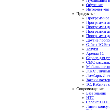
Публикация в
Обучение
Интернет-маг
Продукты
›
Программное 
Программы д
Программы дл
Программы д
Программы дл
Другие прог
Сайты 1С-Би
Услуги
Аренда 1С
Сервер для у
СМС-рассылк
Мобильные п
ЖКХ: Личный
Ломбард: Лич
Заявки масте
1С: Кабинет 
Сопровождение
›
База знаний
ИТС
Сервисы ИТ
Линия консул