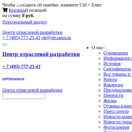
Меню
Чтобы сообщить об ошибке, нажмите Ctrl + Enter
Корзина
0 позиций
на сумму
0 руб.
Персональный раздел
Центр
отраслевой разработки
+ 7 (495) 777-25-43
otr@otr.rarus.ru
Toggle
О нас
›
navigation
О компании
Центр отраслевой разработки
Информация о
История
+ 7 (495) 777-25-43
Сертификаты
Все товары и
otr@otr.rarus.ru
Работа
Вакансии
Центр отраслевой разработки
Преддипломна
Ценности
Жизнь
Отзывы клие
Пресс-центр
Новости ком
Новости тир
Фотогалерея