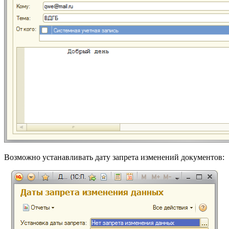
Возможно устанавливать дату запрета изменений документов: