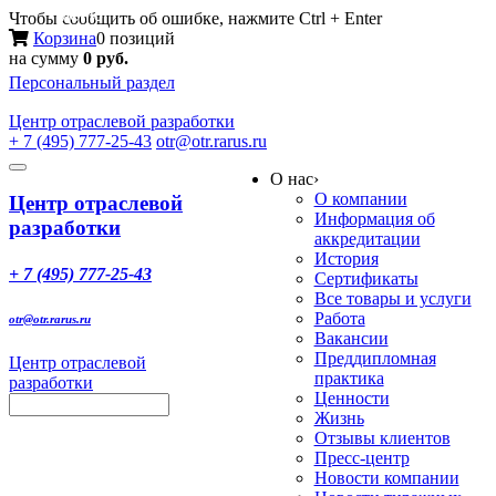
Меню
Чтобы сообщить об ошибке, нажмите Ctrl + Enter
Корзина
0 позиций
на сумму
0 руб.
Персональный раздел
Центр
отраслевой разработки
+ 7 (495) 777-25-43
otr@otr.rarus.ru
Toggle
О нас
›
navigation
О компании
Центр отраслевой
Информация об
разработки
аккредитации
История
+ 7 (495) 777-25-43
Сертификаты
Все товары и услуги
Работа
otr@otr.rarus.ru
Вакансии
Преддипломная
Центр отраслевой
практика
разработки
Ценности
Жизнь
Отзывы клиентов
Пресс-центр
Новости компании