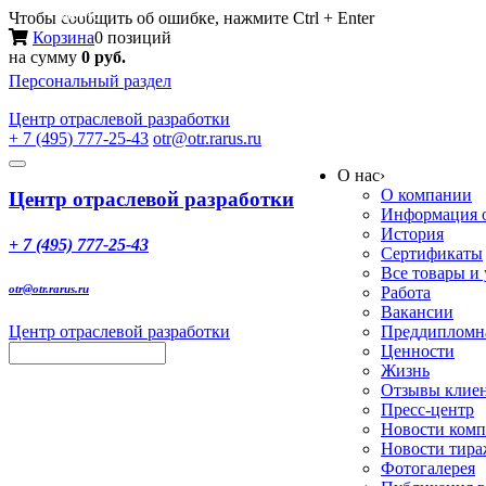
Меню
Чтобы сообщить об ошибке, нажмите Ctrl + Enter
Корзина
0 позиций
на сумму
0 руб.
Персональный раздел
Центр
отраслевой разработки
+ 7 (495) 777-25-43
otr@otr.rarus.ru
Toggle
О нас
›
navigation
О компании
Центр отраслевой разработки
Информация о
История
+ 7 (495) 777-25-43
Сертификаты
Все товары и
otr@otr.rarus.ru
Работа
Вакансии
Центр отраслевой разработки
Преддипломна
Ценности
Жизнь
Отзывы клие
Пресс-центр
Новости ком
Новости тир
Фотогалерея