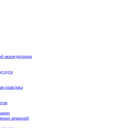
б аккредитации
 услуги
я практика
нтов
пании
ажных решений