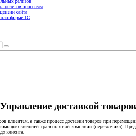
альных релизов
а релизов программ
цензии сайта
а платформе 1С
Управление доставкой товаров
аров клиентам, а также процесс доставки товаров при перемеще
 помощью внешней транспортной компании (перевозчика). Преду
 до клиента.