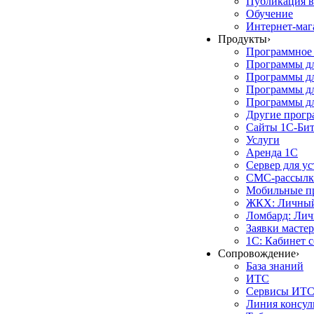
Публикация в
Обучение
Интернет-маг
Продукты
›
Программное 
Программы д
Программы дл
Программы д
Программы дл
Другие прог
Сайты 1С-Би
Услуги
Аренда 1С
Сервер для у
СМС-рассылк
Мобильные п
ЖКХ: Личный
Ломбард: Лич
Заявки масте
1С: Кабинет 
Сопровождение
›
База знаний
ИТС
Сервисы ИТ
Линия консул