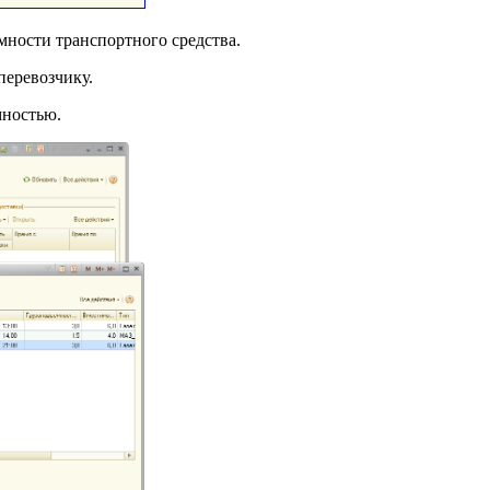
емности транспортного средства.
перевозчику.
мностью.