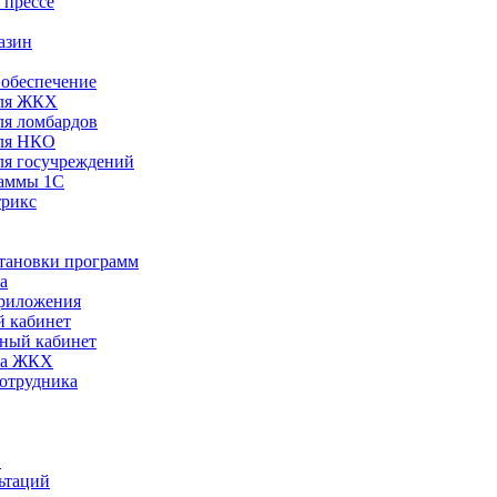
 прессе
азин
обеспечение
ля ЖКХ
я ломбардов
ля НКО
я госучреждений
раммы 1С
трикс
становки программ
а
риложения
 кабинет
ный кабинет
ра ЖКХ
сотрудника
С
ьтаций