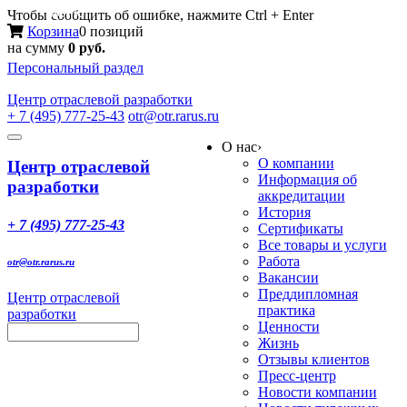
Меню
Чтобы сообщить об ошибке, нажмите Ctrl + Enter
Корзина
0 позиций
на сумму
0 руб.
Персональный раздел
Центр
отраслевой разработки
+ 7 (495) 777-25-43
otr@otr.rarus.ru
Toggle
О нас
›
navigation
О компании
Центр отраслевой
Информация об
разработки
аккредитации
История
+ 7 (495) 777-25-43
Сертификаты
Все товары и услуги
Работа
otr@otr.rarus.ru
Вакансии
Преддипломная
Центр отраслевой
практика
разработки
Ценности
Жизнь
Отзывы клиентов
Пресс-центр
Новости компании