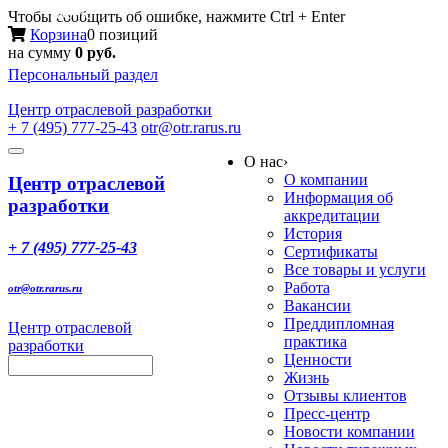
Меню
Чтобы сообщить об ошибке, нажмите Ctrl + Enter
Корзина
0 позиций
на сумму
0 руб.
Персональный раздел
Центр
отраслевой разработки
+ 7 (495) 777-25-43
otr@otr.rarus.ru
Toggle
О нас
›
navigation
О компании
Центр отраслевой
Информация об
разработки
аккредитации
История
+ 7 (495) 777-25-43
Сертификаты
Все товары и услуги
Работа
otr@otr.rarus.ru
Вакансии
Преддипломная
Центр отраслевой
практика
разработки
Ценности
Жизнь
Отзывы клиентов
Пресс-центр
Новости компании