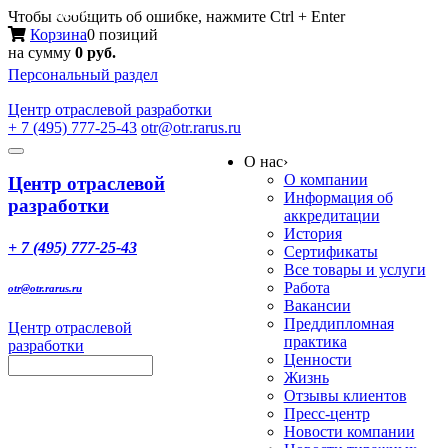
Меню
Чтобы сообщить об ошибке, нажмите Ctrl + Enter
Корзина
0 позиций
на сумму
0 руб.
Персональный раздел
Центр
отраслевой разработки
+ 7 (495) 777-25-43
otr@otr.rarus.ru
Toggle
О нас
›
navigation
О компании
Центр отраслевой
Информация об
разработки
аккредитации
История
+ 7 (495) 777-25-43
Сертификаты
Все товары и услуги
Работа
otr@otr.rarus.ru
Вакансии
Преддипломная
Центр отраслевой
практика
разработки
Ценности
Жизнь
Отзывы клиентов
Пресс-центр
Новости компании