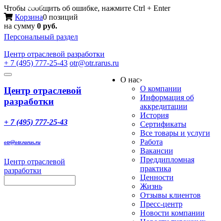
Меню
Чтобы сообщить об ошибке, нажмите Ctrl + Enter
Корзина
0 позиций
на сумму
0 руб.
Персональный раздел
Центр
отраслевой разработки
+ 7 (495) 777-25-43
otr@otr.rarus.ru
Toggle
О нас
›
navigation
О компании
Центр отраслевой
Информация об
разработки
аккредитации
История
+ 7 (495) 777-25-43
Сертификаты
Все товары и услуги
Работа
otr@otr.rarus.ru
Вакансии
Преддипломная
Центр отраслевой
практика
разработки
Ценности
Жизнь
Отзывы клиентов
Пресс-центр
Новости компании